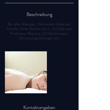
Beschreibung
Bei allen Allergien, Schmerzen (Gelenke,
Schulter, Knie, Nacken etc.) , Schilddrüsen
Probleme, Migräne, Schlafstörungen,
Verdauungsstörungen etc
Kontaktangaben