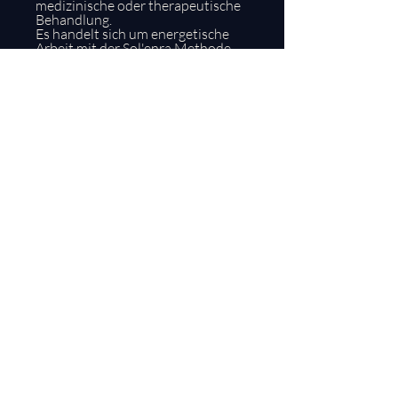
medizinische oder therapeutische
Behandlung.
Es handelt sich um energetische
Arbeit mit der Sol'enra Methode
zur Unterstützung deiner
persönlichen Prozesseund
Eigenverantwortung.
1:1 Mentoring &
Persönliche Begleitung
Höchste Exklusivität für maximale
Tiefe und spürbare Ergebnisse.
Die Kapazitäten für die persönliche 1:1
Begleitung mit Michael Le sind bewusst
stark limitiert.
Um jedem System die maximale