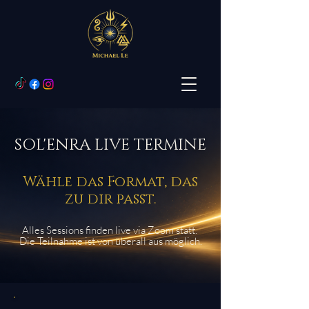
SOL'ENRA LIVE TERMINE
Wähle das Format, das
zu dir passt.
Alles Sessions finden live via Zoom statt.
Die Teilnahme ist von überall aus möglich.